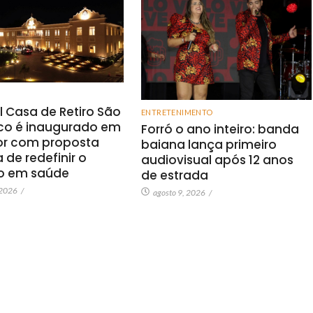
l Casa de Retiro São
ENTRETENIMENTO
sco é inaugurado em
Forró o ano inteiro: banda
or com proposta
baiana lança primeiro
 de redefinir o
audiovisual após 12 anos
o em saúde
de estrada
 2026
/
agosto 9, 2026
/