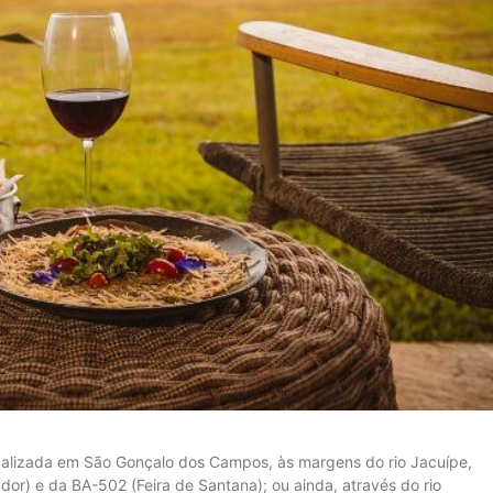
ocalizada em São Gonçalo dos Campos, às margens do rio Jacuípe,
dor) e da BA-502 (Feira de Santana); ou ainda, através do rio