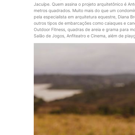
Jacuípe. Quem assina o projeto arquitetônico é An
metros quadrados. Muito mais do que um condomíni
pela especialista em arquitetura equestre, Diana B
outros tipos de embarcações como caiaques e can
Outdoor Fitness, quadras de areia e grama para mod
Salão de Jogos, Anfiteatro e Cinema, além de playgr