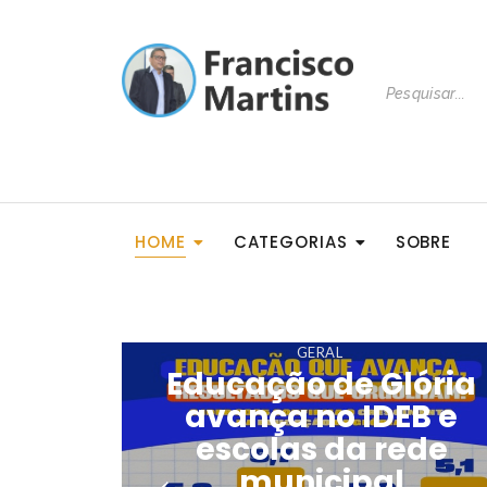
HOME
CATEGORIAS
SOBRE
GERAL
Educação de Glória
entos
avança no IDEB e
escolas da rede
r:
municipal