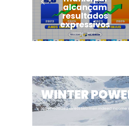
mais
alcançam
ente
resultados
expressivos
agosto 9, 2026
/
WINTER POWE
Letter wooded direct two men indeed income s