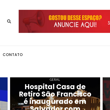
CONTATO
GERAL
Hospital Casa de
Retiro São Francisco
é inaugurado em
Salvador com