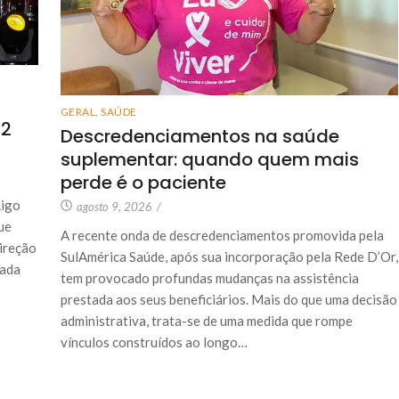
GERAL
,
SAÚDE
12
Descredenciamentos na saúde
suplementar: quando quem mais
perde é o paciente
Ligo
agosto 9, 2026
/
ue
A recente onda de descredenciamentos promovida pela
ireção
SulAmérica Saúde, após sua incorporação pela Rede D’Or,
zada
tem provocado profundas mudanças na assistência
prestada aos seus beneficiários. Mais do que uma decisão
administrativa, trata-se de uma medida que rompe
vínculos construídos ao longo…