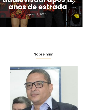
qua
anos de estrada
per
agosto 9, 2026
/
Sobre mim