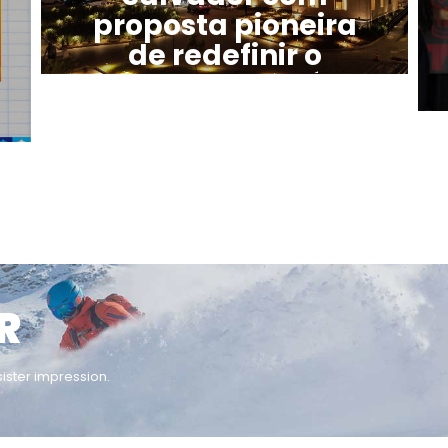
proposta pioneira
de redefinir o
cuidado em saúde
agosto 9, 2026
/
R
ister impression.