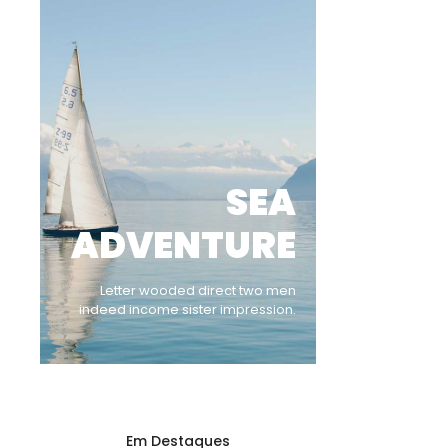
SEA
ADVENTURE
Letter wooded direct two men
indeed income sister impression.
Em Destaques