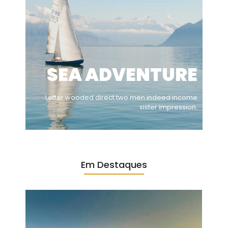
SEA ADVENTURE
Letter wooded direct two men indeed income
sister impression.
Em Destaques