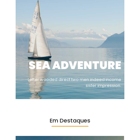
SEA ADVENTURE
Letter wooded direct two men indeed income
sister impression.
Em Destaques