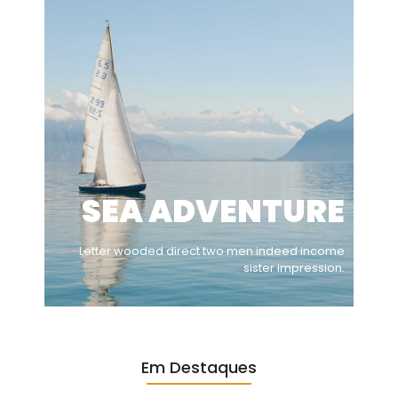
SEA ADVENTURE
Letter wooded direct two men indeed income
sister impression.
Em Destaques