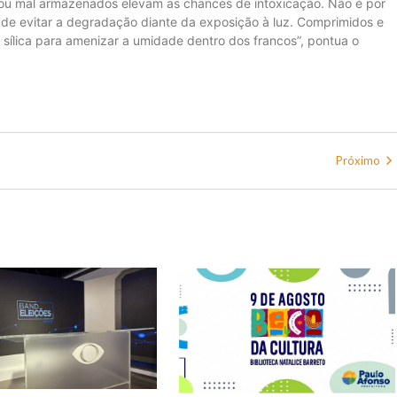
 ou mal armazenados elevam as chances de intoxicação. Não é por
de evitar a degradação diante da exposição à luz. Comprimidos e
lica para amenizar a umidade dentro dos francos”, pontua o
Próximo