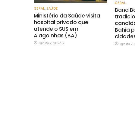
GERAL
GERAL
,
SAÚDE
Band Ba
Ministério da Saúde visita
tradici
hospital privado que
candid
atende o SUS em
Bahia p
Alagoinhas (BA)
cidade
agosto 7, 2026
/
agosto 7,