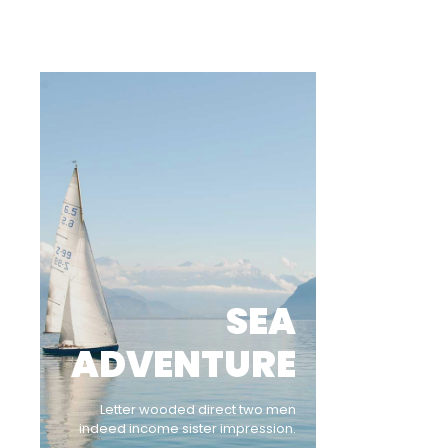
SEA
ADVENTURE
Letter wooded direct two men
indeed income sister impression.