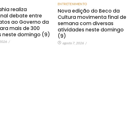
ENTRETENIMENTO
hia realiza
Nova edição do Beco da
onal debate entre
Cultura movimenta final de
atos ao Governo da
semana com diversas
ara mais de 300
atividades neste domingo
s neste domingo (9)
(9)
 2026
/
agosto 7, 2026
/