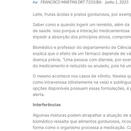
FRANCISCO MARTINS DRT 7333/BA
junho 1, 2025
Por
-
Leite, frutas ácidas e pratos gordurosos, por exe
Saber como e quando ingerir um remédio, além da 
de saúde. Isso porque a interação medicamentosa 
impedir a absorção dos princípios ativos, compro
Biomédico e professor do departamento de Ciênci
explica que o efeito de um fármaco depende de vári
doença prévia. “Uma pessoa com diarreia, por exemp
do medicamento é reduzido ou anulado, pois há um
O mesmo acontece nos casos de vômito. Nestes qua
como intravenosa (diretamente na veia) e sublingu
opções disponíveis possuem essas formulações, é p
alerta.
Interferências
Algumas misturas podem atrapalhar a atuação de an
biomédico ressalta que alimentos gordurosos, rico
forma como o organismo processa a medicação. Carn