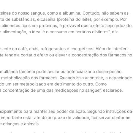
teínas do nosso sangue, como a albumina. Contudo, não sabem as
te de substâncias, e caseína (proteína do leite), por exemplo. Por
 alimentos ricos em proteínas, é provável que o efeito seja reduzido.
a alimentação, o ideal é o consumo em horários distintos”, diz
nte no café, chás, refrigerantes e energéticos. Além de interferir
 tende a cortar o efeito ou elevar a concentração dos fármacos no
 simultânea também pode anular ou potencializar o desempenho.
a metabolização dos fármacos. Quando isso acontece, a capacidade
ndo um ser metabolizado em detrimento do outro. Como
da concentração de uma das medicações no sangue”, esclarece.
cipalmente para manter seu poder de ação. Segundo instruções da
 é importante estar atento ao prazo de validade, conservar conforme
e crianças e animais.