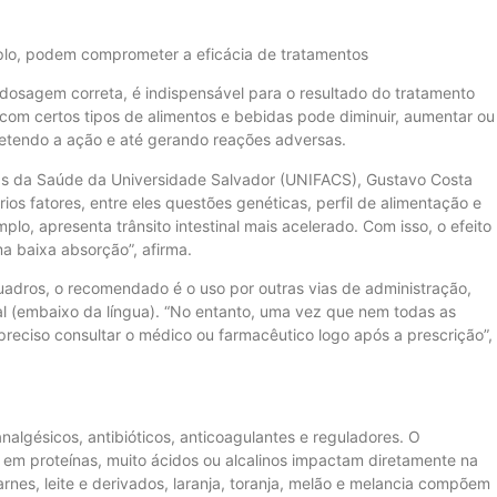
mplo, podem comprometer a eficácia de tratamentos
dosagem correta, é indispensável para o resultado do tratamento
com certos tipos de alimentos e bebidas pode diminuir, aumentar ou
metendo a ação e até gerando reações adversas.
as da Saúde da Universidade Salvador (UNIFACS), Gustavo Costa
os fatores, entre eles questões genéticas, perfil de alimentação e
lo, apresenta trânsito intestinal mais acelerado. Com isso, o efeito
a baixa absorção”, afirma.
dros, o recomendado é o uso por outras vias de administração,
al (embaixo da língua). “No entanto, uma vez que nem todas as
reciso consultar o médico ou farmacêutico logo após a prescrição”,
algésicos, antibióticos, anticoagulantes e reguladores. O
s em proteínas, muito ácidos ou alcalinos impactam diretamente na
es, leite e derivados, laranja, toranja, melão e melancia compõem