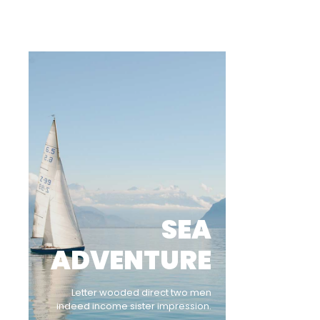
SEA
ADVENTURE
Letter wooded direct two men
indeed income sister impression.