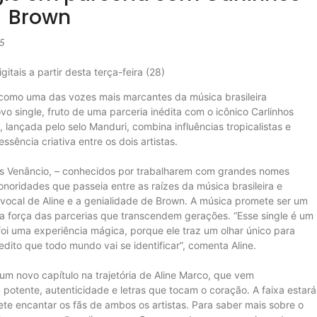
Brown
25
itais a partir desta terça-feira (28)
 como uma das vozes mais marcantes da música brasileira
o single, fruto de uma parceria inédita com o icônico Carlinhos
, lançada pelo selo Manduri, combina influências tropicalistas e
ssência criativa entre os dois artistas.
 Venâncio, – conhecidos por trabalharem com grandes nomes
onoridades que passeia entre as raízes da música brasileira e
vocal de Aline e a genialidade de Brown. A música promete ser um
 e a força das parcerias que transcendem gerações. “Esse single é um
oi uma experiência mágica, porque ele traz um olhar único para
edito que todo mundo vai se identificar”, comenta Aline.
m novo capítulo na trajetória de Aline Marco, que vem
otente, autenticidade e letras que tocam o coração. A faixa estará
ete encantar os fãs de ambos os artistas. Para saber mais sobre o