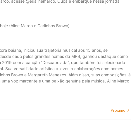
Marco, acesse @eualinemarco. Ouça e embarque nessa jornada
hoje (Aline Marco e Carlinhos Brown)
ora baiana, iniciou sua trajetória musical aos 15 anos, se
da desde cedo pelos grandes nomes da MPB, ganhou destaque como
em 2019 com a canção “Descabelada”, que também foi selecionada
al. Sua versatilidade artística a levou a colaborações com nomes
inhos Brown e Margareth Menezes. Além disso, suas composições já
m uma voz marcante e uma paixão genuína pela música, Aline Marco
Próximo