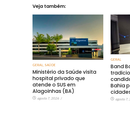
Veja também:
GERAL
GERAL
,
SAÚDE
Band Ba
Ministério da Saúde visita
tradici
hospital privado que
candid
atende o SUS em
Bahia p
Alagoinhas (BA)
cidade
agosto 7, 2026
/
agosto 7,