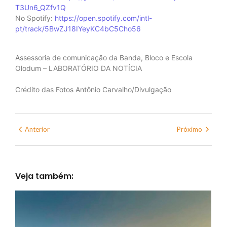
T3Un6_QZfv1Q
No Spotify:
https://open.spotify.com/intl-
pt/track/5BwZJ18IYeyKC4bC5Cho56
Assessoria de comunicação da Banda, Bloco e Escola
Olodum – LABORATÓRIO DA NOTÍCIA
Crédito das Fotos Antônio Carvalho/Divulgação
Anterior
Próximo
Veja também: