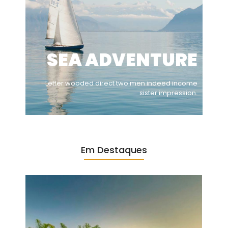
SEA ADVENTURE
Letter wooded direct two men indeed income
sister impression.
Em Destaques