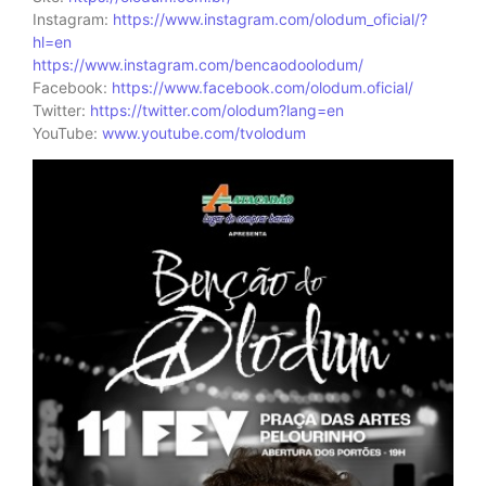
Instagram:
https://www.instagram.com/olodum_oficial/?
hl=en
https://www.instagram.com/bencaodoolodum/
Facebook:
https://www.facebook.com/olodum.oficial/
Twitter:
https://twitter.com/olodum?lang=en
YouTube:
www.youtube.com/tvolodum