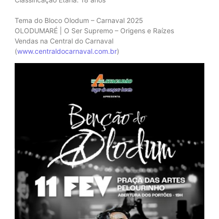
Tema do Bloco Olodum – Carnaval 2025
OLODUMARÉ | O Ser Supremo – Origens e Raízes
Vendas na Central do Carnaval
(
www.centraldocarnaval.com.br
)