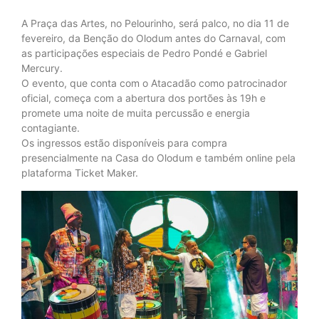
A Praça das Artes, no Pelourinho, será palco, no dia 11 de
fevereiro, da Benção do Olodum antes do Carnaval, com
as participações especiais de Pedro Pondé e Gabriel
Mercury.
O evento, que conta com o Atacadão como patrocinador
oficial, começa com a abertura dos portões às 19h e
promete uma noite de muita percussão e energia
contagiante.
Os ingressos estão disponíveis para compra
presencialmente na Casa do Olodum e também online pela
plataforma Ticket Maker.