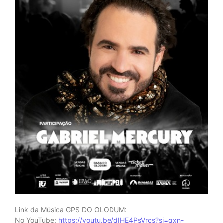
Link da Música GPS DO OLODUM:
No YouTube:
https://youtu.be/dIHE4PsVrcs?si=qxn-