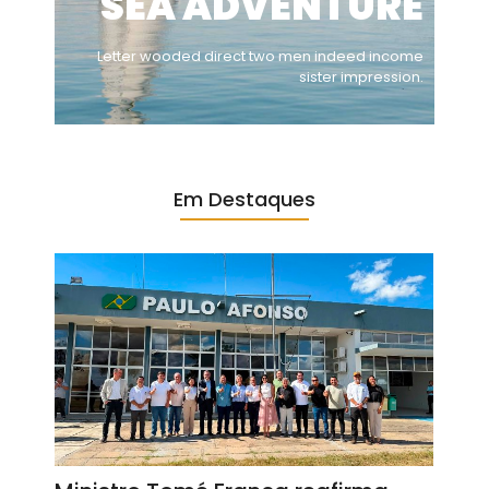
SEA ADVENTURE
Letter wooded direct two men indeed income
sister impression.
Em Destaques