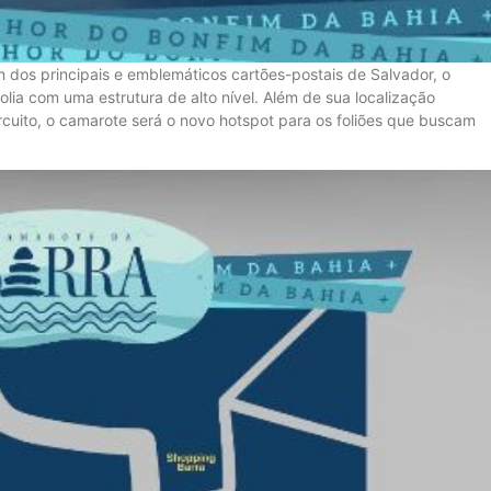
m dos principais e emblemáticos cartões-postais de Salvador, o
olia com uma estrutura de alto nível. Além de sua localização
circuito, o camarote será o novo hotspot para os foliões que buscam