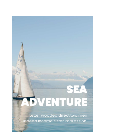
SEA
ADVENTURE
Letter wooded direct two men
indeed income sister impression.