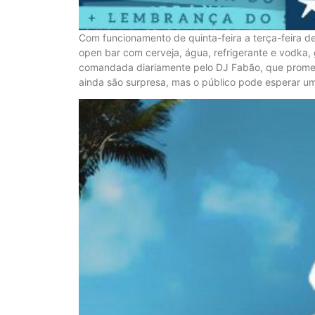
Com funcionamento de quinta-feira a terça-feira d
open bar com cerveja, água, refrigerante e vodka, g
comandada diariamente pelo DJ Fabão, que promete
ainda são surpresa, mas o público pode esperar 