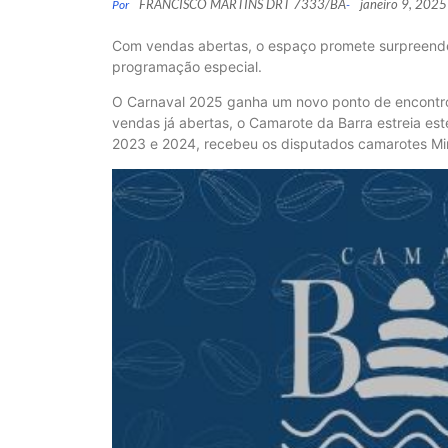
FRANCISCO MARTINS DRT 7333/BA
janeiro 9, 2025
Por
-
Com vendas abertas, o espaço promete surpreender 
programação especial.
O Carnaval 2025 ganha um novo ponto de encontro 
vendas já abertas, o Camarote da Barra estreia es
2023 e 2024, recebeu os disputados camarotes Mir