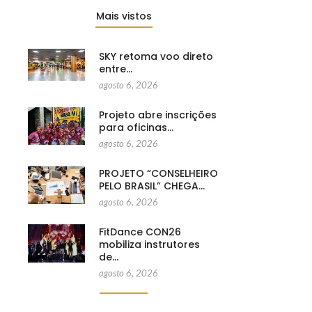
Mais vistos
SKY retoma voo direto
entre…
agosto 6, 2026
Projeto abre inscrições
para oficinas…
agosto 6, 2026
PROJETO “CONSELHEIRO
PELO BRASIL” CHEGA…
agosto 6, 2026
FitDance CON26
mobiliza instrutores
de…
agosto 6, 2026