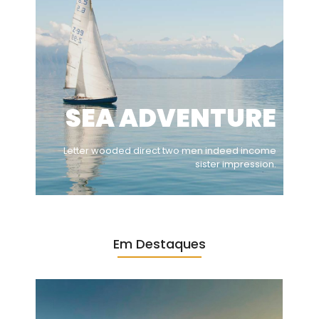
SEA ADVENTURE
Letter wooded direct two men indeed income
sister impression.
Em Destaques