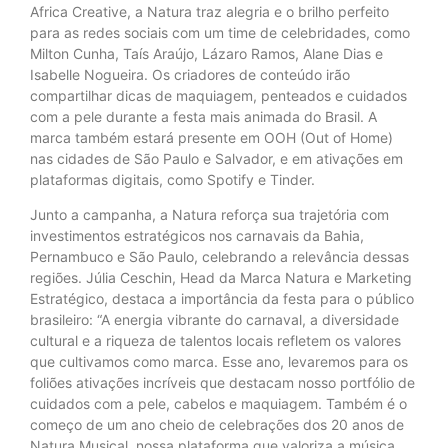
Africa Creative, a Natura traz alegria e o brilho perfeito
para as redes sociais com um time de celebridades, como
Milton Cunha, Taís Araújo, Lázaro Ramos, Alane Dias e
Isabelle Nogueira. Os criadores de conteúdo irão
compartilhar dicas de maquiagem, penteados e cuidados
com a pele durante a festa mais animada do Brasil. A
marca também estará presente em OOH (Out of Home)
nas cidades de São Paulo e Salvador, e em ativações em
plataformas digitais, como Spotify e Tinder.
Junto a campanha, a Natura reforça sua trajetória com
investimentos estratégicos nos carnavais da Bahia,
Pernambuco e São Paulo, celebrando a relevância dessas
regiões. Júlia Ceschin, Head da Marca Natura e Marketing
Estratégico, destaca a importância da festa para o público
brasileiro: “A energia vibrante do carnaval, a diversidade
cultural e a riqueza de talentos locais refletem os valores
que cultivamos como marca. Esse ano, levaremos para os
foliões ativações incríveis que destacam nosso portfólio de
cuidados com a pele, cabelos e maquiagem. Também é o
começo de um ano cheio de celebrações dos 20 anos de
Natura Musical, nossa plataforma que valoriza a música