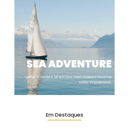
SEA ADVENTURE
Letter wooded direct two men indeed income
sister impression.
Em Destaques