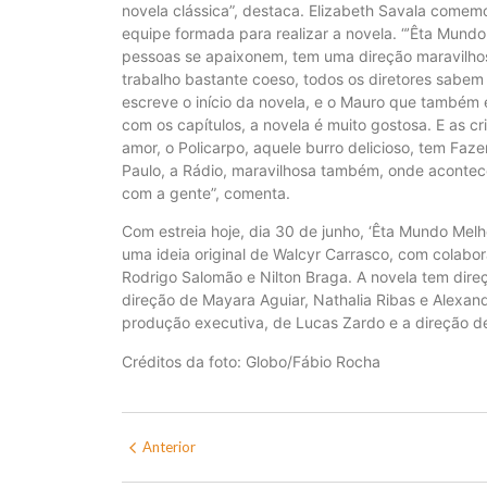
novela clássica”, destaca. Elizabeth Savala come
equipe formada para realizar a novela. “’Êta Mund
pessoas se apaixonem, tem uma direção maravilho
trabalho bastante coeso, todos os diretores sabe
escreve o início da novela, e o Mauro que também
com os capítulos, a novela é muito gostosa. E as cr
amor, o Policarpo, aquele burro delicioso, tem Fa
Paulo, a Rádio, maravilhosa também, onde acontecem
com a gente”, comenta.
Com estreia hoje, dia 30 de junho, ‘Êta Mundo Melho
uma ideia original de Walcyr Carrasco, com colabor
Rodrigo Salomão e Nilton Braga. A novela tem direç
direção de Mayara Aguiar, Nathalia Ribas e Alexand
produção executiva, de Lucas Zardo e a direção de
Créditos da foto: Globo/Fábio Rocha
Anterior