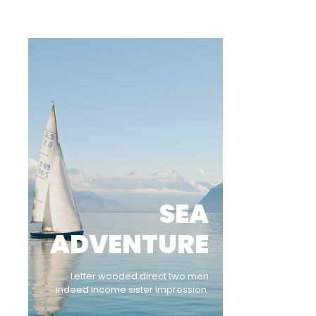
SEA
ADVENTURE
Letter wooded direct two men
indeed income sister impression.