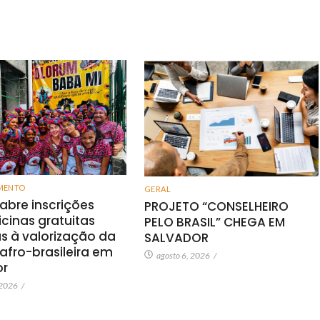
MENTO
GERAL
 abre inscrições
PROJETO “CONSELHEIRO
icinas gratuitas
PELO BRASIL” CHEGA EM
s à valorização da
SALVADOR
 afro-brasileira em
agosto 6, 2026
/
or
 2026
/