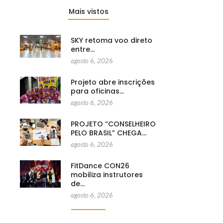
Mais vistos
SKY retoma voo direto
entre…
agosto 6, 2026
Projeto abre inscrições
para oficinas…
agosto 6, 2026
PROJETO “CONSELHEIRO
PELO BRASIL” CHEGA…
agosto 6, 2026
FitDance CON26
mobiliza instrutores
de…
agosto 6, 2026