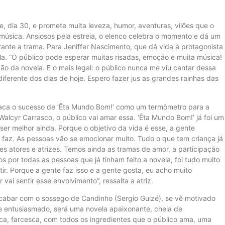
e, dia 30, e promete muita leveza, humor, aventuras, vilões que o
música. Ansiosos pela estreia, o elenco celebra o momento e dá um
rante a trama. Para Jeniffer Nascimento, que dá vida à protagonista
ela. “O público pode esperar muitas risadas, emoção e muita música!
ção da novela. E o mais legal: o público nunca me viu cantar dessa
diferente dos dias de hoje. Espero fazer jus as grandes rainhas das
estaca o sucesso de ‘Êta Mundo Bom!’ como um termômetro para a
alcyr Carrasco, o público vai amar essa. ‘Êta Mundo Bom!’ já foi um
ser melhor ainda. Porque o objetivo da vida é esse, a gente
e faz. As pessoas vão se emocionar muito. Tudo o que tem criança já
es atores e atrizes. Temos ainda as tramas de amor, a participação
 por todas as pessoas que já tinham feito a novela, foi tudo muito
r. Porque a gente faz isso e a gente gosta, eu acho muito
vai sentir esse envolvimento”, ressalta a atriz.
 acabar com o sossego de Candinho (Sergio Guizé), se vê motivado
 e entusiasmado, será uma novela apaixonante, cheia de
ca, farcesca, com todos os ingredientes que o público ama, uma