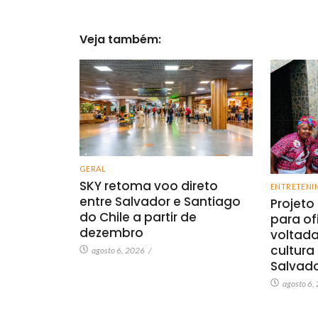
Veja também:
GERAL
SKY retoma voo direto
ENTRETENI
entre Salvador e Santiago
Projeto
do Chile a partir de
para of
dezembro
voltada
cultura
agosto 6, 2026
/
Salvad
agosto 6,