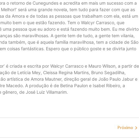
mora o retorno de Cunegundes e acredita em mais um sucesso com a
o Melhor!’ será uma grande novela, tem tudo para fazer com que as
sa da Amora e de todas as pessoas que trabalham com ela, está um
m muito bem o que estão fazendo. Tem o Walcyr Carrasco, que
 é uma pessoa que eu adoro e está fazendo muito bem. Eu me divirto
ianças são maravilhosas. A gente tem de tudo, a gente tem vilania,
zenda também, que é aquela família maravilhosa, tem a cidade de São
 coisas fantásticas. Espero que o público goste e se divirta junto
r’ é criada e escrita por Walcyr Carrasco e Mauro Wilson, a partir de
ação de Letícia Mey, Cleissa Regina Martins, Bruno Segadilha,
ão artística de Amora Mautner, direção geral de João Paulo Jabur e
re Macedo. A produção é de Betina Paulon e Isabel Ribeiro, a
 gênero, de José Luiz Villamarim.
Próximo