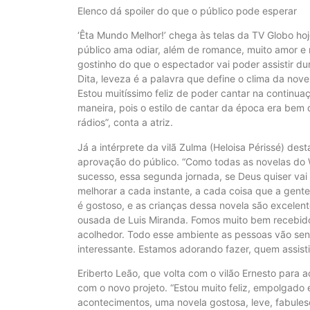
Elenco dá spoiler do que o público pode esperar
‘Êta Mundo Melhor!’ chega às telas da TV Globo hoj
público ama odiar, além de romance, muito amor e 
gostinho do que o espectador vai poder assistir du
Dita, leveza é a palavra que define o clima da nov
Estou muitíssimo feliz de poder cantar na continua
maneira, pois o estilo de cantar da época era bem 
rádios”, conta a atriz.
Já a intérprete da vilã Zulma (Heloisa Périssé) d
aprovação do público. “Como todas as novelas do W
sucesso, essa segunda jornada, se Deus quiser vai 
melhorar a cada instante, a cada coisa que a gent
é gostoso, e as crianças dessa novela são excelent
ousada de Luis Miranda. Fomos muito bem recebidos
acolhedor. Todo esse ambiente as pessoas vão senti
interessante. Estamos adorando fazer, quem assistir 
Eriberto Leão, que volta com o vilão Ernesto para
com o novo projeto. “Estou muito feliz, empolgado
acontecimentos, uma novela gostosa, leve, fabules