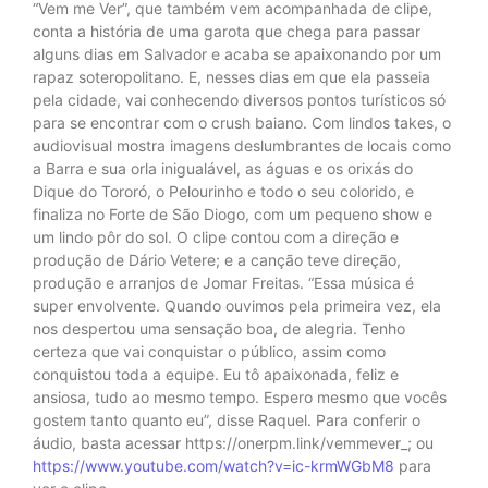
“Vem me Ver”, que também vem acompanhada de clipe,
conta a história de uma garota que chega para passar
alguns dias em Salvador e acaba se apaixonando por um
rapaz soteropolitano. E, nesses dias em que ela passeia
pela cidade, vai conhecendo diversos pontos turísticos só
para se encontrar com o crush baiano. Com lindos takes, o
audiovisual mostra imagens deslumbrantes de locais como
a Barra e sua orla inigualável, as águas e os orixás do
Dique do Tororó, o Pelourinho e todo o seu colorido, e
finaliza no Forte de São Diogo, com um pequeno show e
um lindo pôr do sol. O clipe contou com a direção e
produção de Dário Vetere; e a canção teve direção,
produção e arranjos de Jomar Freitas. “Essa música é
super envolvente. Quando ouvimos pela primeira vez, ela
nos despertou uma sensação boa, de alegria. Tenho
certeza que vai conquistar o público, assim como
conquistou toda a equipe. Eu tô apaixonada, feliz e
ansiosa, tudo ao mesmo tempo. Espero mesmo que vocês
gostem tanto quanto eu”, disse Raquel. Para conferir o
áudio, basta acessar https://onerpm.link/vemmever_; ou
https://www.youtube.com/watch?v=ic-krmWGbM8
para