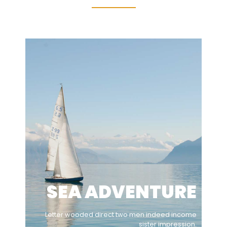
SEA ADVENTURE
Letter wooded direct two men indeed income
sister impression.