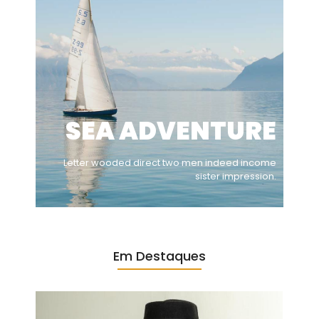
SEA ADVENTURE
Letter wooded direct two men indeed income
sister impression.
Em Destaques