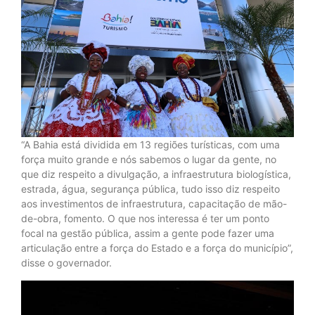
“A Bahia está dividida em 13 regiões turísticas, com uma
força muito grande e nós sabemos o lugar da gente, no
que diz respeito a divulgação, a infraestrutura biologística,
estrada, água, segurança pública, tudo isso diz respeito
aos investimentos de infraestrutura, capacitação de mão-
de-obra, fomento. O que nos interessa é ter um ponto
focal na gestão pública, assim a gente pode fazer uma
articulação entre a força do Estado e a força do município”,
disse o governador.