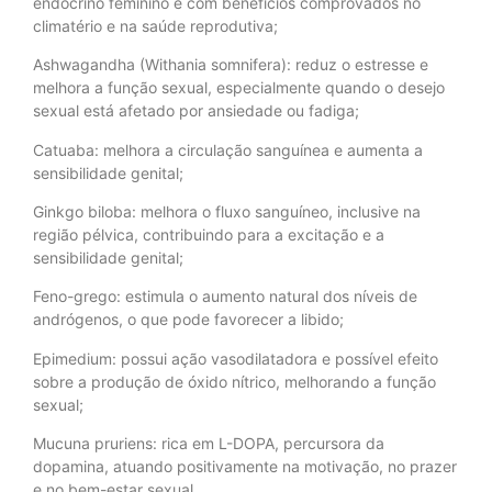
endócrino feminino e com benefícios comprovados no
climatério e na saúde reprodutiva;
Ashwagandha (Withania somnifera): reduz o estresse e
melhora a função sexual, especialmente quando o desejo
sexual está afetado por ansiedade ou fadiga;
Catuaba: melhora a circulação sanguínea e aumenta a
sensibilidade genital;
Ginkgo biloba: melhora o fluxo sanguíneo, inclusive na
região pélvica, contribuindo para a excitação e a
sensibilidade genital;
Feno-grego: estimula o aumento natural dos níveis de
andrógenos, o que pode favorecer a libido;
Epimedium: possui ação vasodilatadora e possível efeito
sobre a produção de óxido nítrico, melhorando a função
sexual;
Mucuna pruriens: rica em L-DOPA, percursora da
dopamina, atuando positivamente na motivação, no prazer
e no bem-estar sexual.