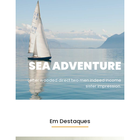
SEA ADVENTURE
Letter wooded direct two men indeed income
sister impression.
Em Destaques