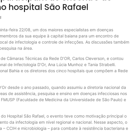
no hospital São Rafael
4
uinta-feira 22/08, um dos maiores especialistas em doenças
m membros da sua equipe à capital baiana para um encontro de
ocal de infectologia e controle de infecções. As discussões também
pesquisa na área.
l de Câmaras Técnicas da Rede D’OR, Carlos Cleverson, e contou
nal de Infectologia D’Or, Ana Lúcia Munhoz e Tania Strabelli.
gional Bahia e os diretores dos cinco hospitais que compõem a Rede
D’Or desde o ano passado, quando assumiu a diretoria nacional da
áreas de assistência, pesquisa e ensino em doenças infecciosas nos
da FMUSP (Faculdade de Medicina da Universidade de São Paulo) e
do Hospital São Rafael, o evento teve como motivação principal o
to da infectologia em nível regional e nacional. Nesse aspecto, o
ia – CCIH e microbiologia – para combate à resistência bacteriana e