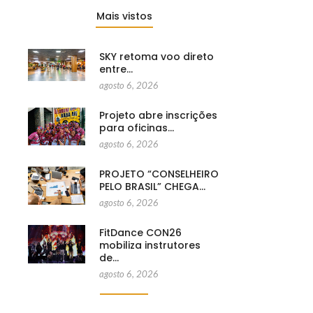
Mais vistos
SKY retoma voo direto
entre…
agosto 6, 2026
Projeto abre inscrições
para oficinas…
agosto 6, 2026
PROJETO “CONSELHEIRO
PELO BRASIL” CHEGA…
agosto 6, 2026
FitDance CON26
mobiliza instrutores
de…
agosto 6, 2026