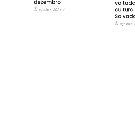
dezembro
voltada
cultura
agosto 6, 2026
/
Salvad
agosto 6,