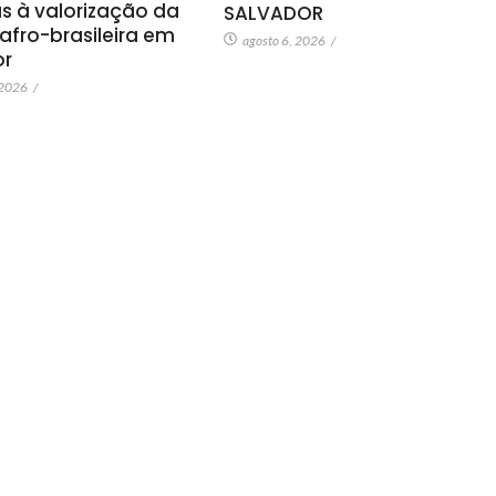
s à valorização da
SALVADOR
 afro-brasileira em
agosto 6, 2026
/
or
 2026
/