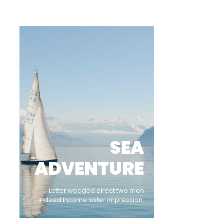
SEA
ADVENTURE
Letter wooded direct two men
indeed income sister impression.