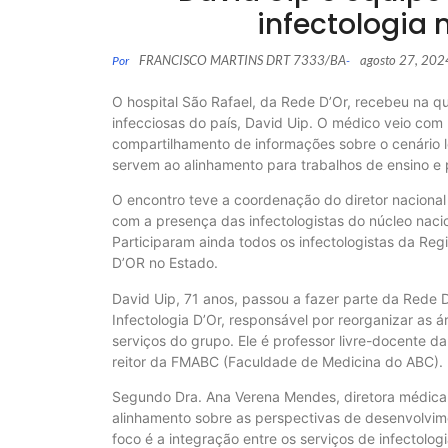
infectologia 
FRANCISCO MARTINS DRT 7333/BA
agosto 27, 202
Por
-
O hospital São Rafael, da Rede D’Or, recebeu na q
infecciosas do país, David Uip. O médico veio co
compartilhamento de informações sobre o cenário l
servem ao alinhamento para trabalhos de ensino e 
O encontro teve a coordenação do diretor naciona
com a presença das infectologistas do núcleo nacio
Participaram ainda todos os infectologistas da Re
D’OR no Estado.
David Uip, 71 anos, passou a fazer parte da Rede 
Infectologia D’Or, responsável por reorganizar as 
serviços do grupo. Ele é professor livre-docente 
reitor da FMABC (Faculdade de Medicina do ABC).
Segundo Dra. Ana Verena Mendes, diretora médica 
alinhamento sobre as perspectivas de desenvolvimen
foco é a integração entre os serviços de infectolog