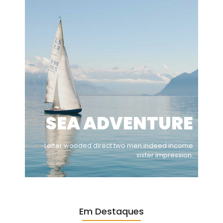
SEA ADVENTURE
Letter wooded direct two men indeed income
sister impression.
Em Destaques