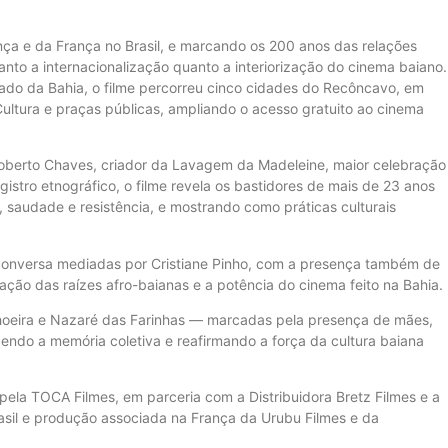
ça e da França no Brasil, e marcando os 200 anos das relações
a tanto a internacionalização quanto a interiorização do cinema baiano.
ado da Bahia, o filme percorreu cinco cidades do Recôncavo, em
ultura e praças públicas, ampliando o acesso gratuito ao cinema
 Roberto Chaves, criador da Lavagem da Madeleine, maior celebração
egistro etnográfico, o filme revela os bastidores de mais de 23 anos
saudade e resistência, e mostrando como práticas culturais
e conversa mediadas por Cristiane Pinho, com a presença também de
ção das raízes afro-baianas e a potência do cinema feito na Bahia.
oeira e Nazaré das Farinhas — marcadas pela presença de mães,
ecendo a memória coletiva e reafirmando a força da cultura baiana
 pela TOCA Filmes, em parceria com a Distribuidora Bretz Filmes e a
sil e produção associada na França da Urubu Filmes e da