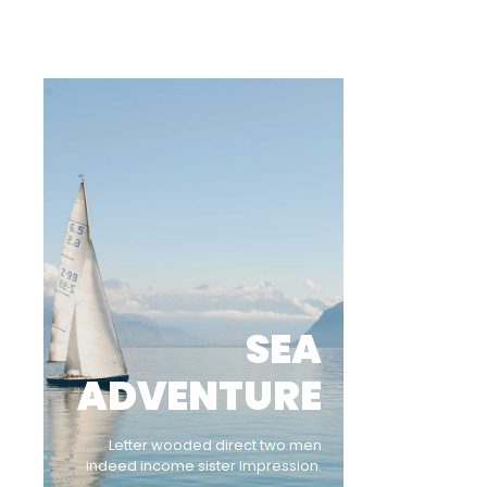
SEA
ADVENTURE
Letter wooded direct two men
indeed income sister impression.