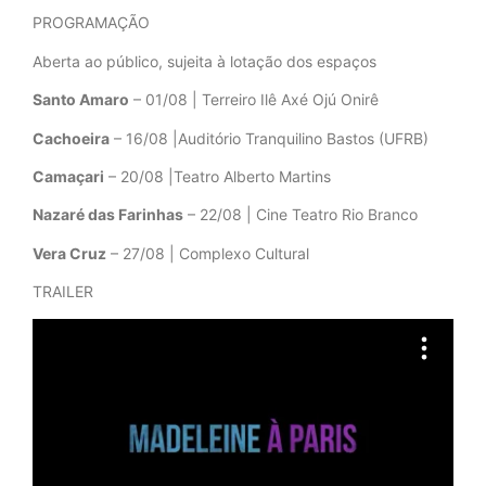
PROGRAMAÇÃO
Aberta ao público, sujeita à lotação dos espaços
Santo Amaro
– 01/08 | Terreiro Ilê Axé Ojú Onirê
Cachoeira
– 16/08 |Auditório Tranquilino Bastos (UFRB)
Camaçari
– 20/08 |Teatro Alberto Martins
Nazaré das Farinhas
– 22/08 | Cine Teatro Rio Branco
Vera Cruz
– 27/08 | Complexo Cultural
TRAILER