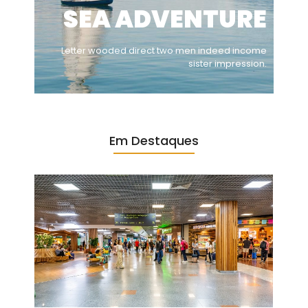
SEA ADVENTURE
Letter wooded direct two men indeed income
sister impression.
Em Destaques