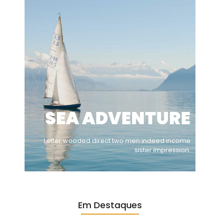
SEA ADVENTURE
Letter wooded direct two men indeed income
sister impression.
Em Destaques