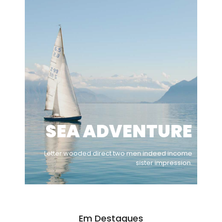
SEA ADVENTURE
Letter wooded direct two men indeed income
sister impression.
Em Destaques