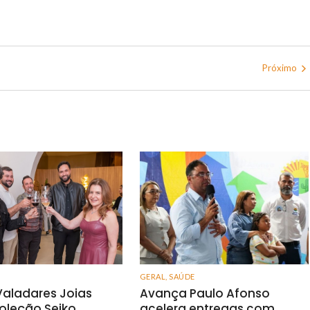
Próximo
GERAL
,
SAÚDE
aladares Joias
Avança Paulo Afonso
oleção Seiko
acelera entregas com