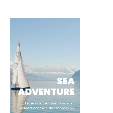
SEA
ADVENTURE
Letter wooded direct two men
indeed income sister impression.