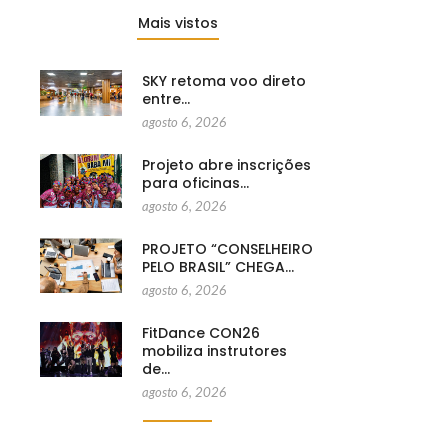
Mais vistos
SKY retoma voo direto
entre…
agosto 6, 2026
Projeto abre inscrições
para oficinas…
agosto 6, 2026
PROJETO “CONSELHEIRO
PELO BRASIL” CHEGA…
agosto 6, 2026
FitDance CON26
mobiliza instrutores
de…
agosto 6, 2026