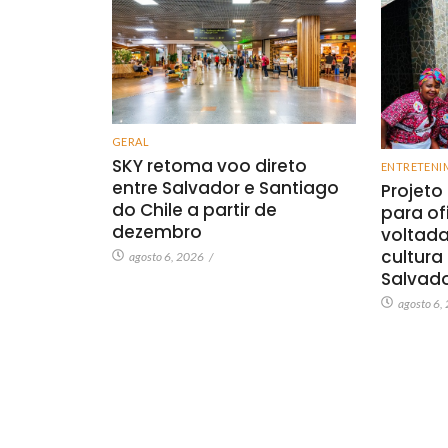
GERAL
SKY retoma voo direto
ENTRETENI
entre Salvador e Santiago
Projeto
do Chile a partir de
para of
dezembro
voltada
cultura
agosto 6, 2026
/
Salvad
agosto 6,