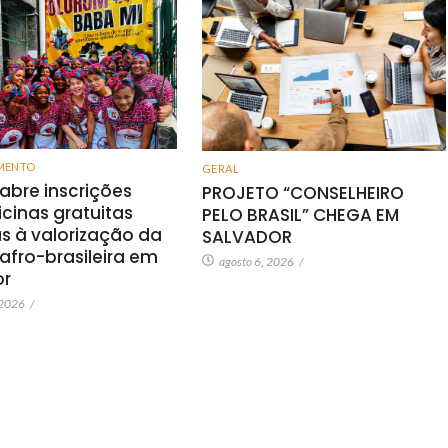
MENTO
GERAL
 abre inscrições
PROJETO “CONSELHEIRO
icinas gratuitas
PELO BRASIL” CHEGA EM
s à valorização da
SALVADOR
 afro-brasileira em
agosto 6, 2026
/
or
 2026
/