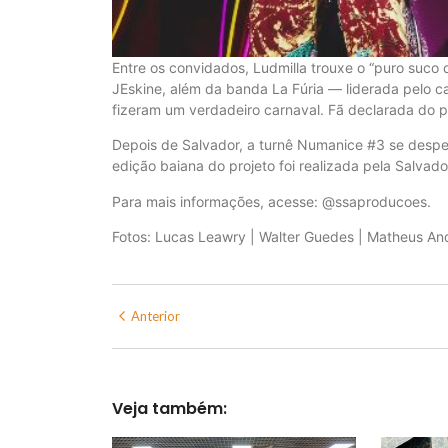
Entre os convidados, Ludmilla trouxe o “puro suco
JEskine, além da banda La Fúria — liderada pelo c
fizeram um verdadeiro carnaval. Fã declarada do 
Depois de Salvador, a turnê Numanice #3 se despede
edição baiana do projeto foi realizada pela Salvad
Para mais informações, acesse: @ssaproducoes.
Fotos: Lucas Leawry | Walter Guedes | Matheus An
Anterior
Veja também: