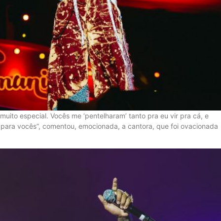
uito especial. Vocês me ‘pentelharam’ tanto pra eu vir pra cá, e
 para vocês”, comentou, emocionada, a cantora, que foi ovacionada