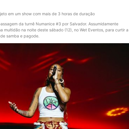
ojeto em um show com mais de 3 horas de duração
 passagem da turnê Numanice #3 por Salvador. Assumidamente
a multidão na noite deste sábado (12), no Wet Eventos, para curtir a
o de samba e pagode.