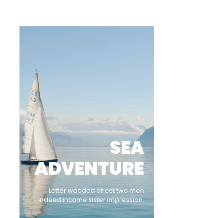
SEA
ADVENTURE
Letter wooded direct two men
indeed income sister impression.