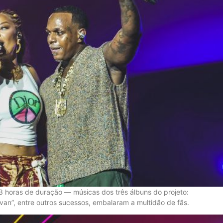
 horas de duração — músicas dos três álbuns do projeto:
javan”, entre outros sucessos, embalaram a multidão de fãs.