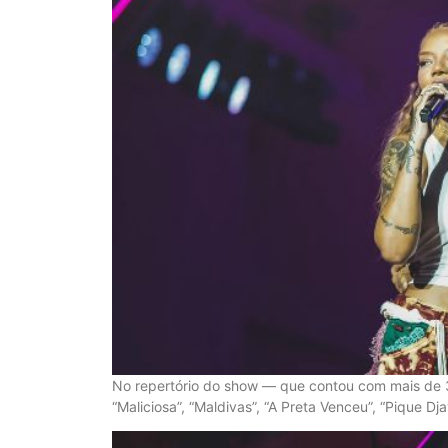
No repertório do show — que contou com mais de 3
“Maliciosa”, “Maldivas”, “A Preta Venceu”, “Pique D