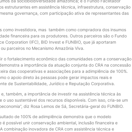
umos da sociobiodiversidade amazônica; e o Fundo Facilitador
os estruturantes em assistência técnica, infraestrutura, conservação
mesma governança, com participação ativa de representantes das
penas como investidora, mas também como compradora dos insumos
ade financeira para os produtores. Outros parceiros são o Fundo
nce Corporation (IFC), BID Invest e FUNBIO, que já aportaram
s ou parceiros no Mecanismo Amazônia Viva.
 unir o fortalecimento econômico das comunidades com a conservação
demonstra a importância da atuação conjunta do CRA na concessão
ceira das cooperativas e associações para a adimplência de 100%.
mo o apoio direto às pessoas pode gerar impactos reais e
ente de Sustentabilidade, Jurídico e Reputação Corporativa.
, também, a importância de investir na assistência técnica às
e o uso sustentável dos recursos disponíveis. Com isso, cria-se um
bioeconomia”, diz Rosa Lemos de Sá, Secretária-geral do FUNBIO.
esultado de 100% de adimplência demonstra que o modelo
 é possível unir conservação ambiental, inclusão financeira e
 A combinação inovadora de CRA com assistência técnica e