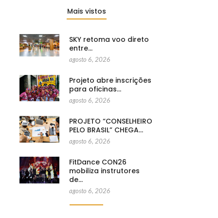
Mais vistos
SKY retoma voo direto
entre…
agosto 6, 2026
Projeto abre inscrições
para oficinas…
agosto 6, 2026
PROJETO “CONSELHEIRO
PELO BRASIL” CHEGA…
agosto 6, 2026
FitDance CON26
mobiliza instrutores
de…
agosto 6, 2026