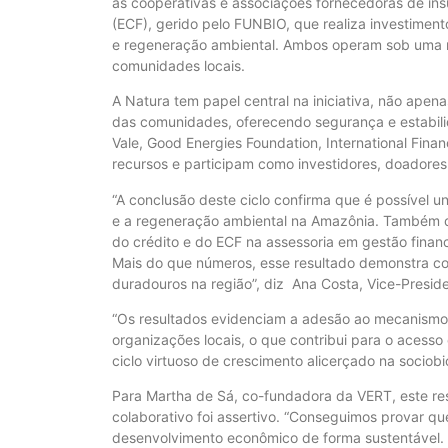
às cooperativas e associações fornecedoras de ins
(ECF), gerido pelo FUNBIO, que realiza investiment
e regeneração ambiental. Ambos operam sob uma 
comunidades locais.
A Natura tem papel central na iniciativa, não a
das comunidades, oferecendo segurança e estabilid
Vale, Good Energies Foundation, International Fina
recursos e participam como investidores, doadore
“A conclusão deste ciclo confirma que é possível
e a regeneração ambiental na Amazônia. Também 
do crédito e do ECF na assessoria em gestão finan
Mais do que números, esse resultado demonstra co
duradouros na região”, diz Ana Costa, Vice-Presid
“Os resultados evidenciam a adesão ao mecanismo e
organizações locais, o que contribui para o acesso 
ciclo virtuoso de crescimento alicerçado na socio
Para Martha de Sá, co-fundadora da VERT, este r
colaborativo foi assertivo. “Conseguimos provar que
desenvolvimento econômico de forma sustentável.