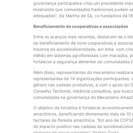
governança participativa criou um precedente impor
mostrando que comunidades tradicionais podem ser
adequadas”, diz Martha de Sá, co-fundadora da V
Beneficiamento de cooperativas e associações
Entre os avanços mais recentes, destacam-se o iní
de beneficiamento de nove cooperativas e associa
insumos da sociobiodiversidade, em linha com crité
milhão em sistemas agroflorestais com macaúba, pl
fortalecer a segurança alimentar de comunidades 
Além disso, representantes do mecanismo realizara
representantes de 14 organizações participantes,
gênero nas cadeias produtivas, e com o apoio do Gl
Conselho Territorial, instância consultiva, que busc
comunidades na governança do Mecanismo Amazô
O objetivo da iniciativa é fortalecer economicamen
amazônicos, beneficiando diretamente mais de 10 m
hectares de floresta amazônica. “Em ano de COP30
do impacto positivo nas cadeias da sociobioecono
interesse de novos parceiros”, finaliza Costa.