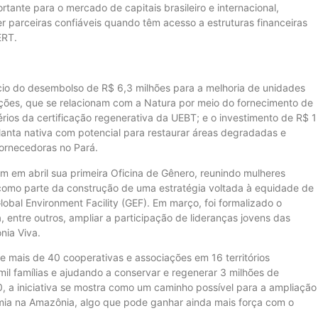
tante para o mercado de capitais brasileiro e internacional,
 parceiras confiáveis quando têm acesso a estruturas financeiras
ERT.
cio do desembolso de R$ 6,3 milhões para a melhoria de unidades
ções, que se relacionam com a Natura por meio do fornecimento de
rios da certificação regenerativa da UEBT; e o investimento de R$ 1
anta nativa com potencial para restaurar áreas degradadas e
fornecedoras no Pará.
m em abril sua primeira Oficina de Gênero, reunindo mulheres
 como parte da construção de uma estratégia voltada à equidade de
obal Environment Facility (GEF). Em março, foi formalizado o
a, entre outros, ampliar a participação de lideranças jovens das
nia Viva.
te mais de 40 cooperativas e associações em 16 territórios
il famílias e ajudando a conservar e regenerar 3 milhões de
, a iniciativa se mostra como um caminho possível para a ampliação
mia na Amazônia, algo que pode ganhar ainda mais força com o