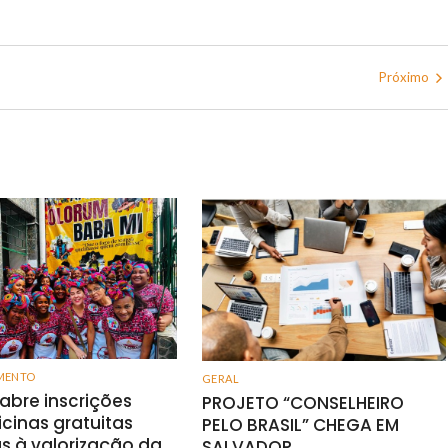
Próximo
MENTO
GERAL
 abre inscrições
PROJETO “CONSELHEIRO
icinas gratuitas
PELO BRASIL” CHEGA EM
s à valorização da
SALVADOR