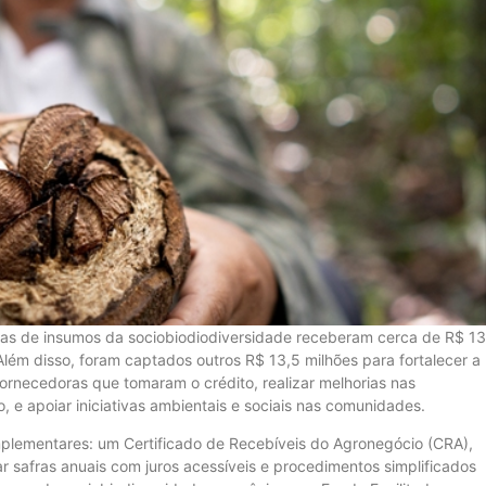
ras de insumos da sociobiodiodiversidade receberam cerca de R$ 13
 Além disso, foram captados outros R$ 13,5 milhões para fortalecer a
ornecedoras que tomaram o crédito, realizar melhorias nas
, e apoiar iniciativas ambientais e sociais nas comunidades.
plementares: um Certificado de Recebíveis do Agronegócio (CRA),
ar safras anuais com juros acessíveis e procedimentos simplificados