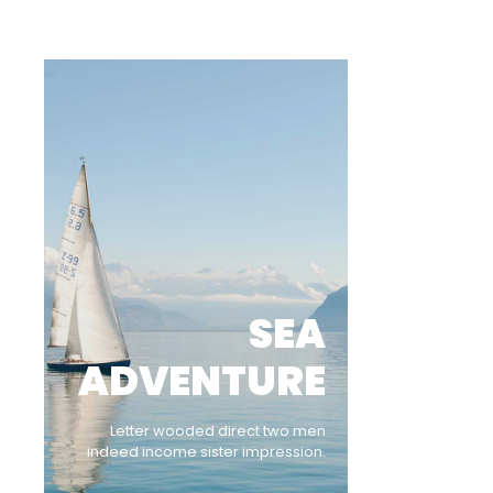
SEA
ADVENTURE
Letter wooded direct two men
indeed income sister impression.