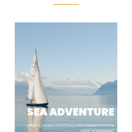
SEA ADVENTURE
Letter wooded direct two men indeed income
sister impression.