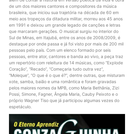
de um dos maiores cantores e compositores da música
brasileira, que iniciou sua trajetória na década de 60 em
meio aos tropeços da ditadura militar, morreu aos 45 anos
em 1991 e deixou um grande legado de canções e letras
que marcaram gerações. O musical surgiu no interior do
Sul de Minas, em Itajubá, entre os anos de 2008/2009, é
destaque por onde passa e já foi visto por mais de 200 mil
pessoas pelo país. Com um elenco formado por seis
pessoas, entre ator, cantores e banda ao vivo, a peça traz
um repertório com releitura de 14 músicas, como “Explode
Coração”, “Recado”, “Começaria tudo outra vez”,
“Moleque”, “O que é o que é?”, dentre outras, que misturam
xote, samba, baião e uma romântica e foram gravadas
pelos maiores nomes da MPB, como Maria Bethânia, Zizi
Possi, Simone, Fagner, Ângela Maria, Cauby Peixoto e o
próprio Wagner Tiso que já participou algumas vezes do
espetáculo.