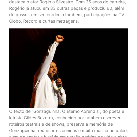
destaca o ator Rogério Silvestre. Com 25 anos de carreira,
Rogério já atuou em 33 outras peças e produziu 60, além
de possuir em seu currículo também, participações na TV
Globo, Record e curtas metragens.
O texto de “Gonzaguinha: O Eterno Aprendiz”, do poeta e
letrista Gildes Bezerra, conhecido por também escrever
roteiros teatrais e de shows, preserva a memória de
Gonzaguinha, reúne artes cênicas e muita música no palco,
além de contar a história em versão poética da vida e obra