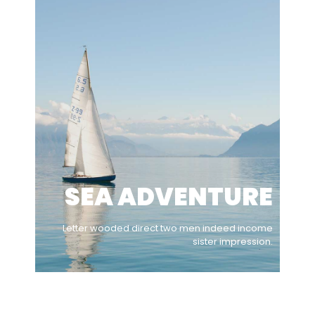
SEA ADVENTURE
Letter wooded direct two men indeed income
sister impression.