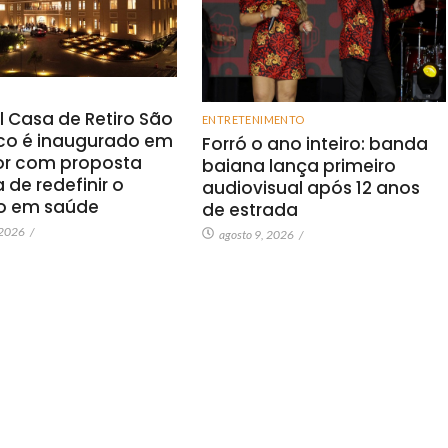
l Casa de Retiro São
ENTRETENIMENTO
sco é inaugurado em
Forró o ano inteiro: banda
or com proposta
baiana lança primeiro
 de redefinir o
audiovisual após 12 anos
o em saúde
de estrada
 2026
/
agosto 9, 2026
/