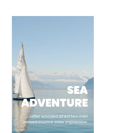
SEA
ADVENTURE
Letter wooded direct two men
indeed income sister impression.