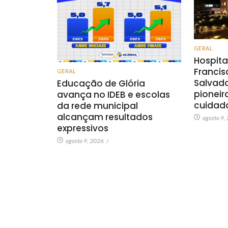
GERAL
Hospita
Franci
GERAL
Salvad
Educação de Glória
pioneira
avança no IDEB e escolas
cuidad
da rede municipal
alcançam resultados
agosto 9,
expressivos
agosto 9, 2026
/