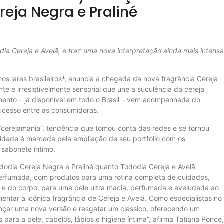
eja Negra e Praliné
ia Cereja e Avelã, e traz uma nova interpretação ainda mais intensa
s lares brasileiros*, anuncia a chegada da nova fragrância Cereja
e e irresistivelmente sensorial que une a suculência da cereja
mento – já disponível em todo o Brasil – vem acompanhada do
sucesso entre as consumidoras.
“cerejamania”, tendência que tomou conta das redes e se tornou
vidade é marcada pela ampliação de seu portfólio com os
 sabonete íntimo.
dodia Cereja Negra e Praliné quanto Tododia Cereja e Avelã
erfumada, com produtos para uma rotina completa de cuidados,
 e do corpo, para uma pele ultra macia, perfumada e aveludada ao
entar a icônica fragrância de Cereja e Avelã. Como especialistas no
lançar uma nova versão e resgatar um clássico, oferecendo um
ara a pele, cabelos, lábios e higiene íntima”, afirma Tatiana Ponce,