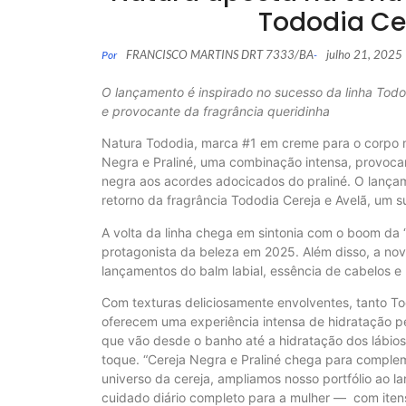
Tododia Cer
FRANCISCO MARTINS DRT 7333/BA
julho 21, 2025
Por
-
O lançamento é inspirado no sucesso da linha Todod
e provocante da fragrância queridinha
Natura Tododia, marca #1 em creme para o corpo no
Negra e Praliné, uma combinação intensa, provocant
negra aos acordes adocicados do praliné. O lança
retorno da fragrância Tododia Cereja e Avelã, um 
A volta da linha chega em sintonia com o boom da 
protagonista da beleza em 2025. Além disso, a no
lançamentos do balm labial, essência de cabelos e
Com texturas deliciosamente envolventes, tanto To
oferecem uma experiência intensa de hidratação p
que vão desde o banho até a hidratação dos lábios
toque. “Cereja Negra e Praliné chega para complem
universo da cereja, ampliamos nosso portfólio ao 
cuidado diário completo para a mulher — com itens p