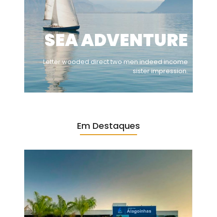
SEA ADVENTURE
Letter wooded direct two men indeed income
sister impression.
Em Destaques