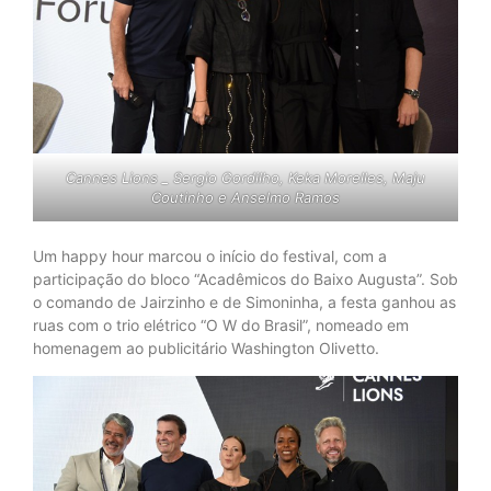
Cannes Lions _ Sergio Gordilho, Keka Morelles, Maju
Coutinho e Anselmo Ramos
Um happy hour marcou o início do festival, com a
participação do bloco “Acadêmicos do Baixo Augusta”. Sob
o comando de Jairzinho e de Simoninha, a festa ganhou as
ruas com o trio elétrico “O W do Brasil”, nomeado em
homenagem ao publicitário Washington Olivetto.