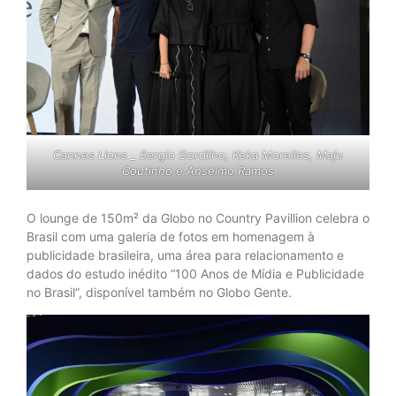
Cannes Lions _ Sergio Gordilho, Keka Morelles, Maju
Coutinho e Anselmo Ramos
O lounge de 150m² da Globo no Country Pavillion celebra o
Brasil com uma galeria de fotos em homenagem à
publicidade brasileira, uma área para relacionamento e
dados do estudo inédito “100 Anos de Mídia e Publicidade
no Brasil”, disponível também no Globo Gente.