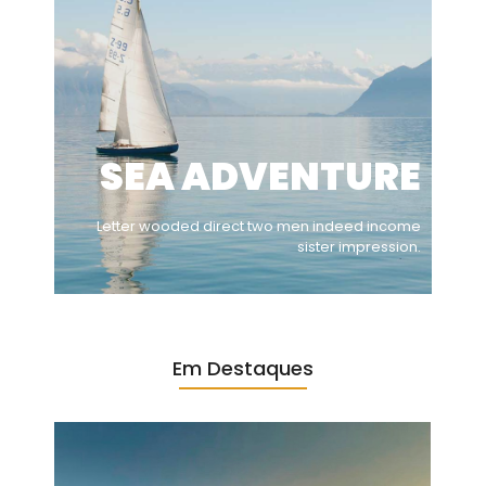
SEA ADVENTURE
Letter wooded direct two men indeed income
sister impression.
Em Destaques