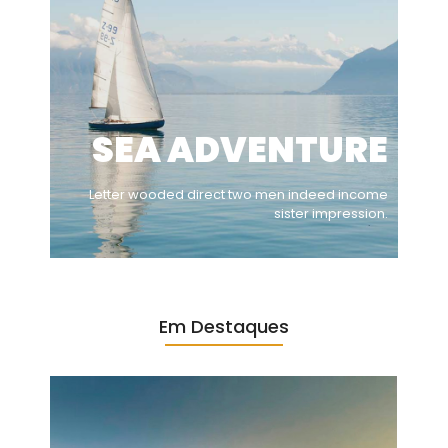
SEA ADVENTURE
Letter wooded direct two men indeed income
sister impression.
Em Destaques