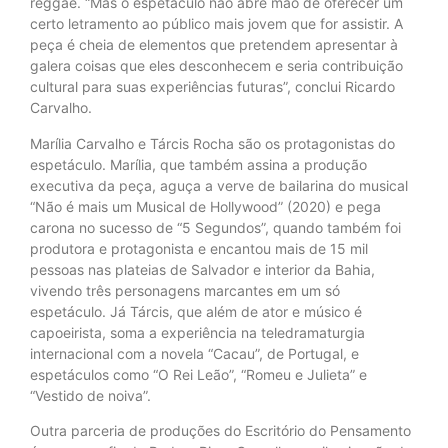
reggae. “Mas o espetáculo não abre mão de oferecer um
certo letramento ao público mais jovem que for assistir. A
peça é cheia de elementos que pretendem apresentar à
galera coisas que eles desconhecem e seria contribuição
cultural para suas experiências futuras”, conclui Ricardo
Carvalho.
Marília Carvalho e Tárcis Rocha são os protagonistas do
espetáculo. Marília, que também assina a produção
executiva da peça, aguça a verve de bailarina do musical
“Não é mais um Musical de Hollywood” (2020) e pega
carona no sucesso de “5 Segundos”, quando também foi
produtora e protagonista e encantou mais de 15 mil
pessoas nas plateias de Salvador e interior da Bahia,
vivendo três personagens marcantes em um só
espetáculo. Já Tárcis, que além de ator e músico é
capoeirista, soma a experiência na teledramaturgia
internacional com a novela “Cacau”, de Portugal, e
espetáculos como “O Rei Leão”, “Romeu e Julieta” e
“Vestido de noiva”.
Outra parceria de produções do Escritório do Pensamento