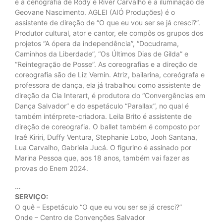
é a cenografia de Rody e River Carvalho e a iluminação de
Geovane Nascimento. AGLEI (AIÓ Produções) é o
assistente de direção de “O que eu vou ser se já cresci?”.
Produtor cultural, ator e cantor, ele compôs os grupos dos
projetos “A ópera da independência”, “Docudrama,
Caminhos da Liberdade”, “Os Últimos Dias de Gilda” e
“Reintegração de Posse”. As coreografias e a direção de
coreografia são de Liz Vernin. Atriz, bailarina, coreógrafa e
professora de dança, ela já trabalhou como assistente de
direção da Cia Interart, é produtora do “Convergências em
Dança Salvador” e do espetáculo “Parallax”, no qual é
também intérprete-criadora. Leila Brito é assistente de
direção de coreografia. O ballet também é composto por
Iraê Kiriri, Duffy Ventura, Stephanie Lobo, Jooh Santana,
⁠Lua Carvalho, ⁠Gabriela Jucá. O figurino é assinado por
Marina Pessoa que, aos 18 anos, também vai fazer as
provas do Enem 2024.
…
SERVIÇO:
O quê – Espetáculo “O que eu vou ser se já cresci?”
Onde – Centro de Convenções Salvador