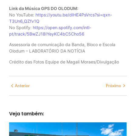
Link da Música GPS DO OLODUM:
No YouTube:
https://youtu.be/dIHE4PsVrcs?si=qxn-
T3Un6_QZfv1Q
No Spotify:
https://open.spotify.com/intl-
pt/track/5BwZJ18IYeyKC4bC5Cho56
Assessoria de comunicação da Banda, Bloco e Escola
Olodum – LABORATÓRIO DA NOTÍCIA
Crédito das Fotos Equipe de Magali Moraes/Divulgação
Anterior
Próximo
Veja também: