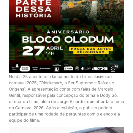
No dia 25 acontece o lançamento do filme alusivo ao
carnaval 2025, “Olódùmarè, o Ser Supremo – Raízes e
Origens”. A apresentação conta com falas de Marcelo
Gentil, responsável pela concepção do tema e Dody Só,
diretor do filme, além de Jorge Ricardo, que aborda o tema
do Carnaval 2026. Após a exibição, o público poderá
participar de uma rodada de perguntas com o elenco e a
equipe do filme.