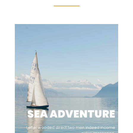
SEA ADVENTURE
Letter wooded direct two men indeed income