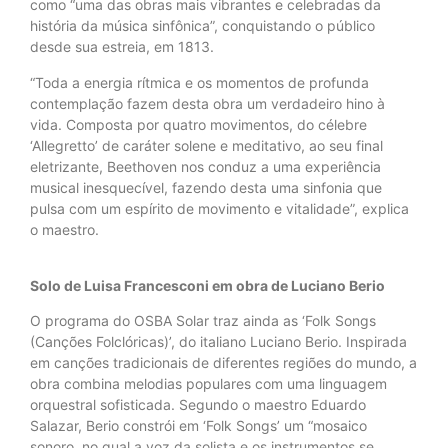
como “uma das obras mais vibrantes e celebradas da
história da música sinfônica”, conquistando o público
desde sua estreia, em 1813.
“Toda a energia rítmica e os momentos de profunda
contemplação fazem desta obra um verdadeiro hino à
vida. Composta por quatro movimentos, do célebre
‘Allegretto’ de caráter solene e meditativo, ao seu final
eletrizante, Beethoven nos conduz a uma experiência
musical inesquecível, fazendo desta uma sinfonia que
pulsa com um espírito de movimento e vitalidade”, explica
o maestro.
Solo de Luisa Francesconi em obra de Luciano Berio
O programa do OSBA Solar traz ainda as ‘Folk Songs
(Canções Folclóricas)’, do italiano Luciano Berio. Inspirada
em canções tradicionais de diferentes regiões do mundo, a
obra combina melodias populares com uma linguagem
orquestral sofisticada. Segundo o maestro Eduardo
Salazar, Berio constrói em ‘Folk Songs’ um “mosaico
sonoro, no qual a voz da solista e os instrumentos se