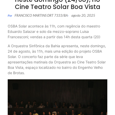
Cine Teatro Solar Boa Vista
FRANCISCO MARTINS DRT 7333/BA
agosto 20, 2025
Por
-
OSBA Solar acontece às 11h, com regência do maestro
Eduardo Salazar e solo da mezzo-soprano Luisa
Francesconi; vendas a partir das 14h desta quarta (20)
A Orquestra Sinfônica da Bahia apresenta, neste domingo,
24 de agosto, às 11h, mais uma edição do projeto OSBA
Solar. O concerto faz parte da série que leva
apresentações matinais da Orquestra ao Cine Teatro Solar
Boa Vista, espaço localizado no bairro do Engenho Velho
de Brotas.