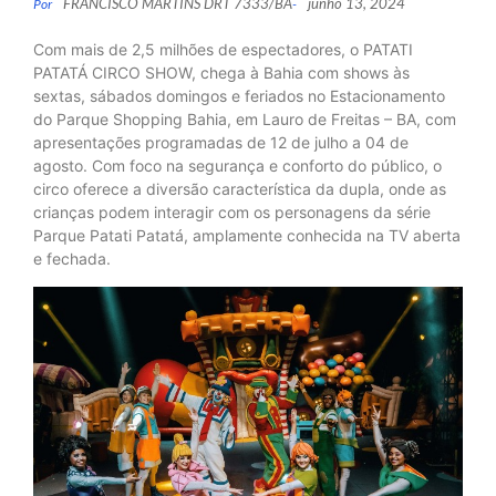
FRANCISCO MARTINS DRT 7333/BA
junho 13, 2024
Por
-
Com mais de 2,5 milhões de espectadores, o PATATI
PATATÁ CIRCO SHOW, chega à Bahia com shows às
sextas, sábados domingos e feriados no Estacionamento
do Parque Shopping Bahia, em Lauro de Freitas – BA, com
apresentações programadas de 12 de julho a 04 de
agosto. Com foco na segurança e conforto do público, o
circo oferece a diversão característica da dupla, onde as
crianças podem interagir com os personagens da série
Parque Patati Patatá, amplamente conhecida na TV aberta
e fechada.