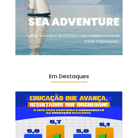
SEA ADVENTURE
Letter wooded direct two men indeed income
sister impression.
Em Destaques