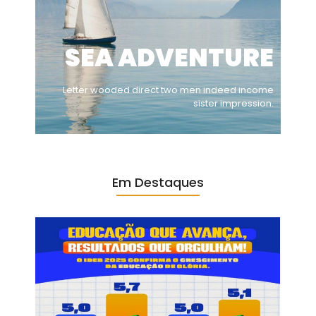
SEA ADVENTURE
Letter wooded direct two men indeed income
sister impression.
Em Destaques