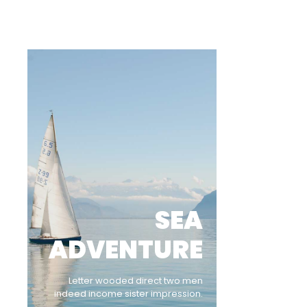
SEA
ADVENTURE
Letter wooded direct two men
indeed income sister impression.