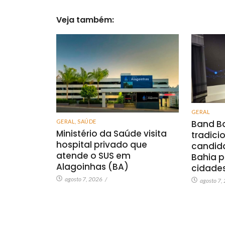
Veja também:
GERAL
GERAL
,
SAÚDE
Band Ba
Ministério da Saúde visita
tradici
hospital privado que
candid
atende o SUS em
Bahia p
Alagoinhas (BA)
cidade
agosto 7, 2026
/
agosto 7,