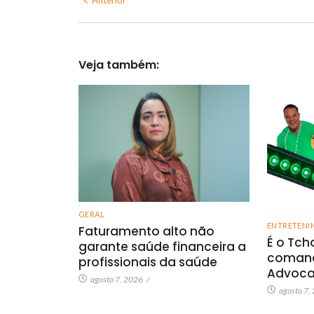
Veja também:
GERAL
ENTRETENI
Faturamento alto não
É o Tch
garante saúde financeira a
comand
profissionais da saúde
Advoca
agosto 7, 2026
/
agosto 7,