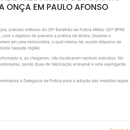
A ONÇA EM PAULO AFONSO
ia, policiais militares do 20º Batalhão de Polícia Militar (20º BPM)
m o objetivo de prevenir a prática de ilícitos. Durante o
mem em uma motocicleta, o qual relatou ter ouvido disparos de
izada naquela região.
l informado e, ao chegarem, não localizaram nenhum indivíduo. No
andonadas, sendo duas de fabricação artesanal e uma espingarda
aminhadas à Delegacia de Polícia para a adoção das medidas legais
Próximo