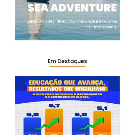
SEA ADVENTURE
Letter wooded direct two men indeed income
sister impression.
Em Destaques