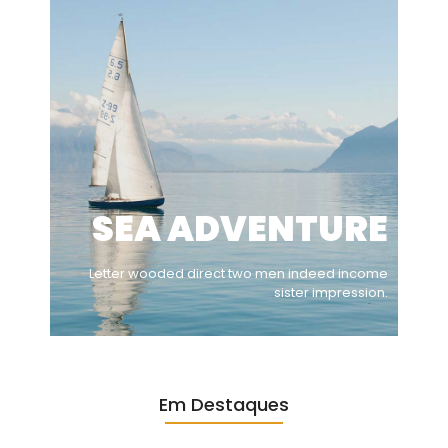
SEA ADVENTURE
Letter wooded direct two men indeed income
sister impression.
Em Destaques