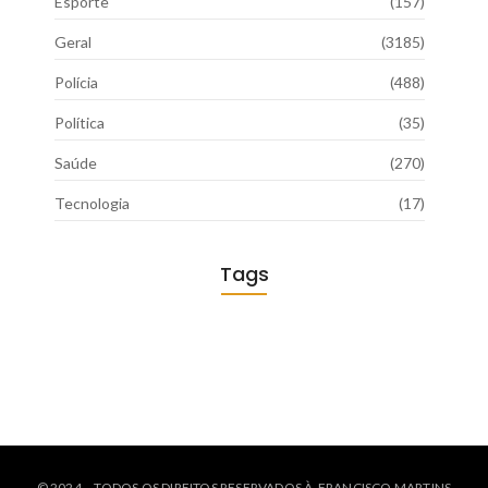
Esporte
(157)
Geral
(3185)
Polícia
(488)
Política
(35)
Saúde
(270)
Tecnologia
(17)
Tags
© 2024 – TODOS OS DIREITOS RESERVADOS À FRANCISCO MARTINS