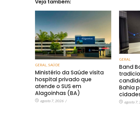
Veja também:
GERAL
GERAL
,
SAÚDE
Band Ba
Ministério da Saúde visita
tradici
hospital privado que
candid
atende o SUS em
Bahia p
Alagoinhas (BA)
cidade
agosto 7, 2026
/
agosto 7,