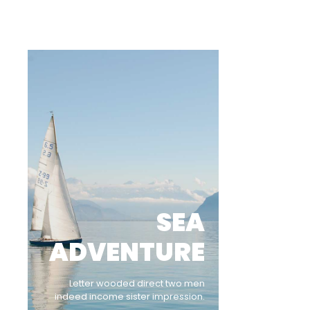
SEA
ADVENTURE
Letter wooded direct two men
indeed income sister impression.